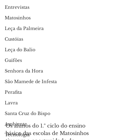
Entrevistas
Matosinhos
Leça da Palmeira
Custóias
Leça do Balio
Guifões
Senhora da Hora
São Mamede de Infesta
Perafita
Lavra
Santa Cruz do Bispo
Ambiente
Os alunos do 1.º ciclo do ensino 
básico das escolas de Matosinhos 
Tecnologia