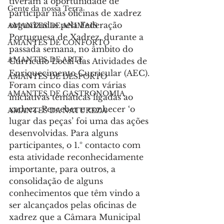
tiveram a oportunidade de 
Gente da nossa Terra
participar nas oficinas de xadrez 
organizadas pela Federação 
AMANTES DE ANIMAIS
Portuguesa de Xadrez, durante a 
AMANTES DE CONFORTO
passada semana, no âmbito do 
AMANTES DE ARTE
Currículo Local das Atividades de 
Enriquecimento Curricular (AEC).
AMANTES DE DESPORTO
Foram cinco dias com várias 
AMANTES DE GASTRONOMIA
iniciativas temáticas ligadas ao 
xadrez. Perceber e conhecer ‘o 
AMANTES DA NATUREZA
lugar das peças’ foi uma das ações 
desenvolvidas. Para alguns 
participantes, o 1.º contacto com 
esta atividade reconhecidamente 
importante, para outros, a 
consolidação de alguns 
conhecimentos que têm vindo a 
ser alcançados pelas oficinas de 
xadrez que a Câmara Municipal 