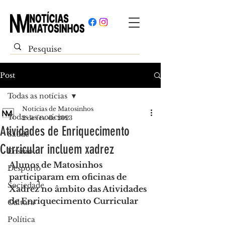
Post
Todas as notícias
Notícias de Matosinhos
Todas as notícias
2 de fev. de 2023
Atividades de Enriquecimento
Saúde
Curricular incluem xadrez
Ensino
Alunos de Matosinhos 
Desporto
participaram em oficinas de 
Sociedade
Xadrez no âmbito das Atividades 
de Enriquecimento Curricular
Cultura
Política