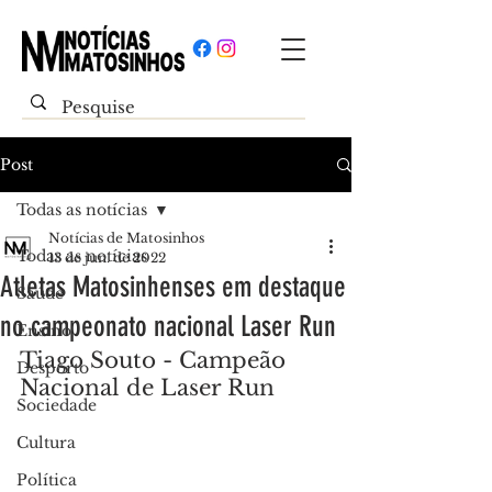
Post
Todas as notícias
Notícias de Matosinhos
Todas as notícias
13 de jun. de 2022
Atletas Matosinhenses em destaque
Saúde
no campeonato nacional Laser Run
Ensino
Tiago Souto - Campeão 
Desporto
Nacional de Laser Run
Sociedade
Cultura
Política