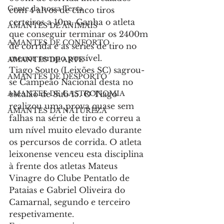
Gente da nossa Terra
com 4 alvos de cinco tiros 
certeiros a 10m. Ganha o atleta 
AMANTES DE ANIMAIS
que conseguir terminar os 2400m 
AMANTES DE CONFORTO
de corrida e as séries de tiro no 
menor tempo possível.
AMANTES DE ARTE
Tiago Souto (Leixões SC) sagrou-
AMANTES DE DESPORTO
se Campeão Nacional desta no 
AMANTES DE GASTRONOMIA
escalão de Sub 15. O Tiago 
realizou uma prova quase sem 
AMANTES DA NATUREZA
falhas na série de tiro e correu a 
um nível muito elevado durante 
os percursos de corrida. O atleta 
leixonense venceu esta disciplina 
à frente dos atletas Mateus 
Vinagre do Clube Pentatlo de 
Pataias e Gabriel Oliveira do 
Camarnal, segundo e terceiro 
respetivamente.