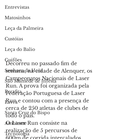
Entrevistas
Matosinhos
Leça da Palmeira
Custóias
Leça do Balio
Guifões
Decorreu no passado fim de 
Senhora da Hora
semana, na cidade de Alenquer, os 
Campeonatos Nacionais de Laser 
São Mamede de Infesta
Run. A prova foi organizada pela 
Perafita
Federação Portuguesa de Laser 
Run e contou com a presença de 
Lavra
cerca de 250 atletas de clubes de 
Santa Cruz do Bispo
todo o país. 
O Laser Run consiste na 
Ambiente
realização de 5 percursos de 
Tecnologia
600m de corrida intercalados 