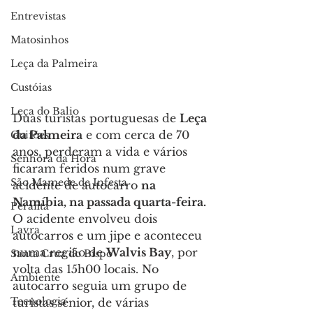
Entrevistas
Matosinhos
Leça da Palmeira
Custóias
Leça do Balio
Duas turistas portuguesas de 
Leça 
da Palmeira
 e com cerca de 70 
Guifões
anos, perderam a vida e vários 
Senhora da Hora
ficaram feridos num grave 
São Mamede de Infesta
acidente de autocarro 
na 
Namíbia, na passada quarta-feira.
Perafita
O acidente envolveu dois 
Lavra
autocarros e um jipe e aconteceu 
numa região de 
Walvis Bay
, por 
Santa Cruz do Bispo
volta das 15h00 locais. No 
Ambiente
autocarro seguia um grupo de 
Tecnologia
turistas sénior, de várias 