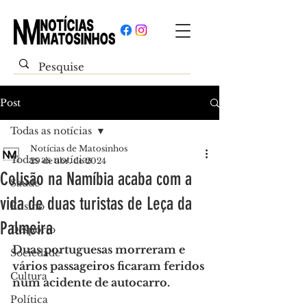
Post
Todas as notícias
Notícias de Matosinhos
Todas as notícias
29 de abr. de 2024
Colisão na Namíbia acaba com a
Saúde
vida de duas turistas de Leça da
Ensino
Palmeira
Desporto
Duas portuguesas morreram e 
Sociedade
vários passageiros ficaram feridos 
Cultura
num acidente de autocarro.
Política