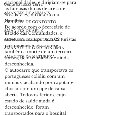
nacionalidades, e dirigiam-se para 
Gente da nossa Terra
as famosas dunas de areia de 
AMANTES DE ANIMAIS
Sossus Vley, no deserto da 
Namíbia.
AMANTES DE CONFORTO
De acordo com o Secretário de 
AMANTES DE ARTE
Estado das Comunidades, o 
autocarro transportava 
22 turistas 
AMANTES DE DESPORTO
portugueses
 e registou-se 
AMANTES DE GASTRONOMIA
também a morte de um terceiro 
AMANTES DA NATUREZA
turista, de nacionalidade ainda 
desconhecida.
O autocarro que transportava os 
portugueses colidiu com um 
minibus, acabando por capotar e 
chocar com um jipe de caixa 
aberta. Todos os feridos, cujo 
estado de saúde ainda é 
desconhecido, foram 
transportados para o hospital 