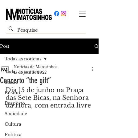
Post
Todas as notícias
Notícias de Matosinhos
Todas as notícias
15 de jun. de 2022
Concerto “the gift”
Saúde
Dia 15 de junho na Praça 
Ensino
das Sete Bicas, na Senhora 
Desporto
da Hora, com entrada livre
Sociedade
Cultura
Política