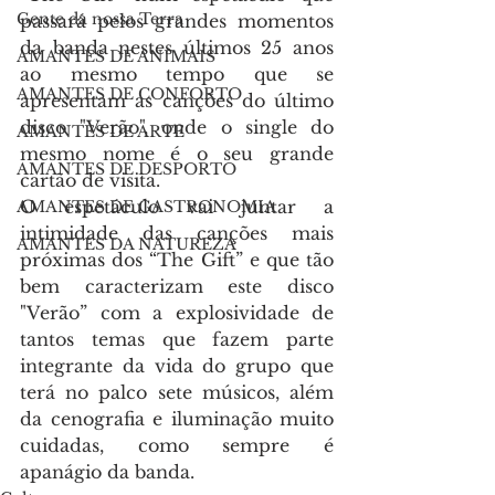
Gente da nossa Terra
passará pelos grandes momentos 
da banda nestes últimos 25 anos 
AMANTES DE ANIMAIS
ao mesmo tempo que se 
AMANTES DE CONFORTO
apresentam as canções do último 
disco "Verão", onde o single do 
AMANTES DE ARTE
mesmo nome é o seu grande 
AMANTES DE DESPORTO
cartão de visita.
O espetáculo vai juntar a 
AMANTES DE GASTRONOMIA
intimidade das canções mais 
AMANTES DA NATUREZA
próximas dos “The Gift” e que tão 
bem caracterizam este disco 
"Verão” com a explosividade de 
tantos temas que fazem parte 
integrante da vida do grupo que 
terá no palco sete músicos, além 
da cenografia e iluminação muito 
cuidadas, como sempre é 
apanágio da banda.