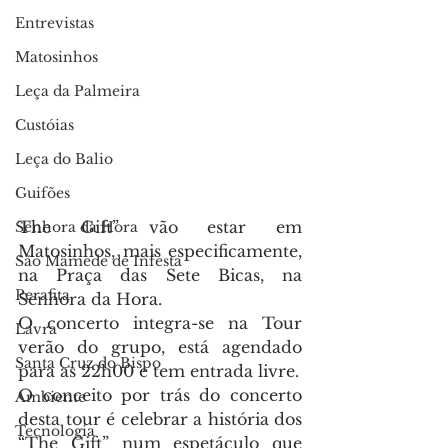
Entrevistas
Matosinhos
Leça da Palmeira
Custóias
Leça do Balio
Guifões
The Gift” vão estar em 
Senhora da Hora
Matosinhos, mais especificamente, 
São Mamede de Infesta
na Praça das Sete Bicas, na 
Perafita
Senhora da Hora.
O concerto integra-se na Tour 
Lavra
verão do grupo, está agendado 
Santa Cruz do Bispo
para as 22h00 e tem entrada livre.
O conceito por trás do concerto 
Ambiente
desta tour é celebrar a história dos 
Tecnologia
“The Gift” num espetáculo que 