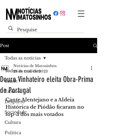
Post
Todas as notícias
Notícias de Matosinhos
Todas as notícias
23 de mai. de 2023
Douro Vinhateiro eleita Obra-Prima
Saúde
de Portugal
Ensino
Cante Alentejano e a Aldeia 
Desporto
Histórica de Piódão ficaram no 
Sociedade
top-3 dos mais votados
Cultura
Política