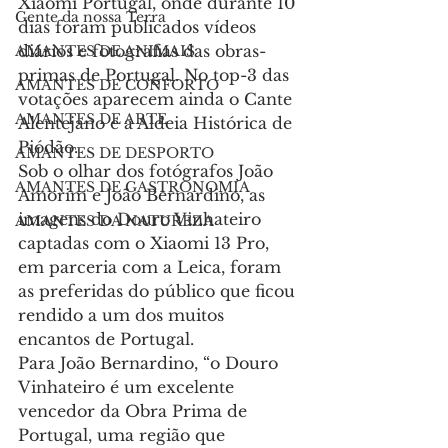
Xiaomi Portugal, onde durante 10 
Gente da nossa Terra
dias foram publicados vídeos 
diários e fotografias das obras-
AMANTES DE ANIMAIS
primas de Portugal. No top-3 das 
AMANTES DE CONFORTO
votações aparecem ainda o Cante 
AMANTES DE ARTE
Alentejano e a Aldeia Histórica de 
Piódão.
AMANTES DE DESPORTO
Sob o olhar dos fotógrafos João 
AMANTES DE GASTRONOMIA
Amorim e João Bernardino, as 
imagens do Douro Vinhateiro 
AMANTES DA NATUREZA
captadas com o Xiaomi 13 Pro, 
em parceria com a Leica, foram 
as preferidas do público que ficou 
rendido a um dos muitos 
encantos de Portugal.
Para João Bernardino, “o Douro 
Vinhateiro é um excelente 
vencedor da Obra Prima de 
Portugal, uma região que 