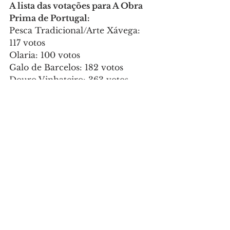
A lista das votações para A Obra 
Prima de Portugal: 
Pesca Tradicional/Arte Xávega: 
117 votos
Olaria: 100 votos
Galo de Barcelos: 182 votos
Douro Vinhateiro: 363 votos
Serra da Freita: 82 votos
Aldeia Histórica de Piódão: 211 
votos
Serra da Estrela: 97 votos
Judiaria: 70 votos
Cante Alentejano: 323 votos
Salinas: 95 votos
Trilho dos Pescadores: 140 votos
Vulcão dos Capelinhos: 104 votos
Parque Natural do Faial: 153 votos
Queijo da Ilha/Queijo de São 
Jorge: 74 votos