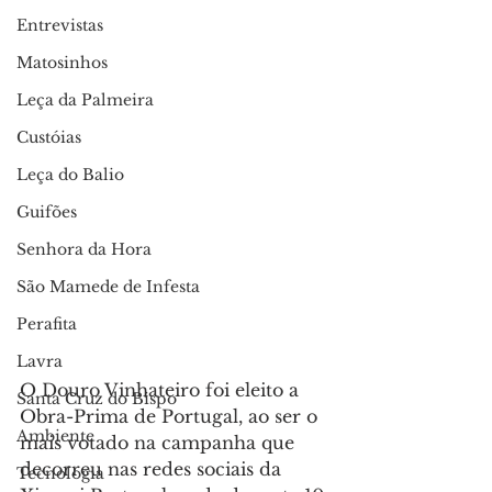
Entrevistas
Matosinhos
Leça da Palmeira
Custóias
Leça do Balio
Guifões
Senhora da Hora
São Mamede de Infesta
Perafita
Lavra
O Douro Vinhateiro foi eleito a 
Santa Cruz do Bispo
Obra-Prima de Portugal, ao ser o 
Ambiente
mais votado na campanha que 
decorreu nas redes sociais da 
Tecnologia