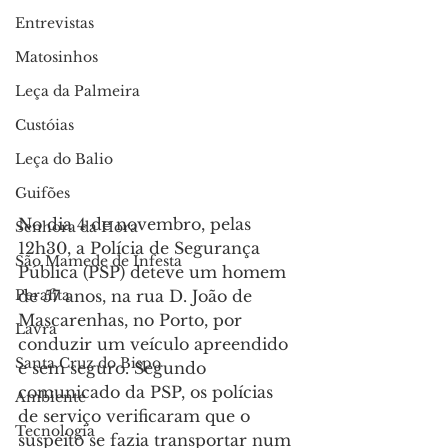
Entrevistas
Matosinhos
Leça da Palmeira
Custóias
Leça do Balio
Guifões
No dia 4 de novembro, pelas 
Senhora da Hora
12h30, a Polícia de Segurança 
São Mamede de Infesta
Pública (PSP) deteve um homem 
de 57 anos, na rua D. João de 
Perafita
Mascarenhas, no Porto, por 
Lavra
conduzir um veículo apreendido 
Santa Cruz do Bispo
e sem seguro. Segundo 
comunicado da PSP, os polícias 
Ambiente
de serviço verificaram que o 
Tecnologia
suspeito se fazia transportar num 