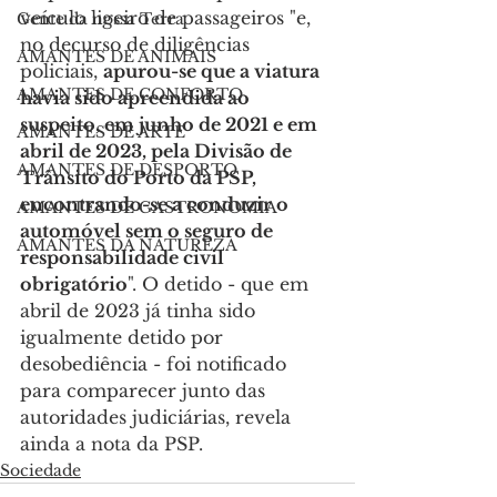
veículo ligeiro de passageiros "e, 
Gente da nossa Terra
no decurso de diligências 
AMANTES DE ANIMAIS
policiais, 
apurou-se que a viatura 
AMANTES DE CONFORTO
havia sido apreendida ao 
suspeito, em junho de 2021 e em 
AMANTES DE ARTE
abril de 2023, pela Divisão de 
AMANTES DE DESPORTO
Trânsito do Porto da PSP, 
encontrando-se a conduzir o 
AMANTES DE GASTRONOMIA
automóvel sem o seguro de 
AMANTES DA NATUREZA
responsabilidade civil 
obrigatório
". O detido - que em 
abril de 2023 já tinha sido 
igualmente detido por 
desobediência - foi notificado 
para comparecer junto das 
autoridades judiciárias, revela 
ainda a nota da PSP. 
Sociedade