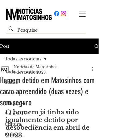
Post
Todas as notícias
Notícias de Matosinhos
Todas as notícias
8 de nov. de 2023
Homem detido em Matosinhos com
Saúde
carro apreendido (duas vezes) e
Ensino
sem seguro
Desporto
O homem já tinha sido 
Sociedade
igualmente detido por 
Cultura
desobediência em abril de 
2023.
Política