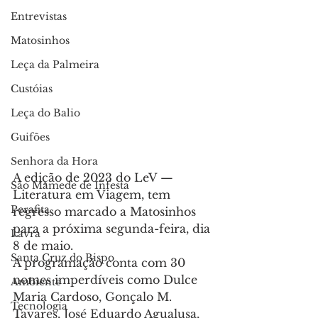
Entrevistas
Matosinhos
Leça da Palmeira
Custóias
Leça do Balio
Guifões
Senhora da Hora
A edição de 2023 do LeV — 
São Mamede de Infesta
Literatura em Viagem, tem 
Perafita
regresso marcado a Matosinhos 
para a próxima segunda-feira, dia 
Lavra
8 de maio.
Santa Cruz do Bispo
A programação conta com 30 
nomes imperdíveis como Dulce 
Ambiente
Maria Cardoso, Gonçalo M. 
Tecnologia
Tavares, José Eduardo Agualusa, 