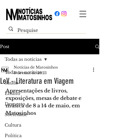
Post
Todas as notícias
Notícias de Matosinhos
Todas as notícias
3 de mai. de 2023
LeV - Literatura em Viagem
Saúde
Apresentações de livros, 
Ensino
exposições, mesas de debate e 
Desporto
música de 8 a 14 de maio, em 
Matosinhos
Sociedade
Cultura
Política