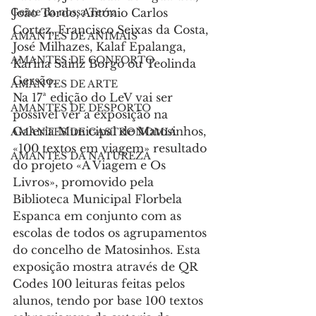
Gente da nossa Terra
João Tordo, António Carlos 
Cortez, Francisco Seixas da Costa, 
AMANTES DE ANIMAIS
José Milhazes, Kalaf Epalanga, 
AMANTES DE CONFORTO
Karina Sainz Borgo ou Teolinda 
Gersão.
AMANTES DE ARTE
Na 17ª edição do LeV vai ser 
AMANTES DE DESPORTO
possível ver a exposição na 
Galeria Municipal de Matosinhos, 
AMANTES DE GASTRONOMIA
«100 textos em viagem» resultado 
AMANTES DA NATUREZA
do projeto «A Viagem e Os 
Livros», promovido pela 
Biblioteca Municipal Florbela 
Espanca em conjunto com as 
escolas de todos os agrupamentos 
do concelho de Matosinhos. Esta 
exposição mostra através de QR 
Codes 100 leituras feitas pelos 
alunos, tendo por base 100 textos 