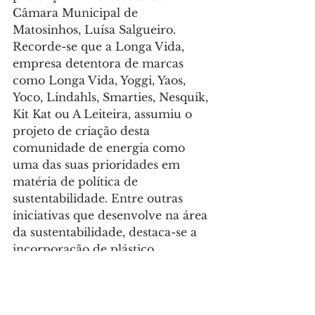
Câmara Municipal de 
Matosinhos, Luísa Salgueiro.
Recorde-se que a Longa Vida, 
empresa detentora de marcas 
como Longa Vida, Yoggi, Yaos, 
Yoco, Lindahls, Smarties, Nesquik, 
Kit Kat ou A Leiteira, assumiu o 
projeto de criação desta 
comunidade de energia como 
uma das suas prioridades em 
matéria de política de 
sustentabilidade. Entre outras 
iniciativas que desenvolve na área 
da sustentabilidade, destaca-se a 
incorporação de plástico 
reciclado no fabrico de produtos 
como garrafas de iogurtes – , o 
que, só em 2023, gerou uma 