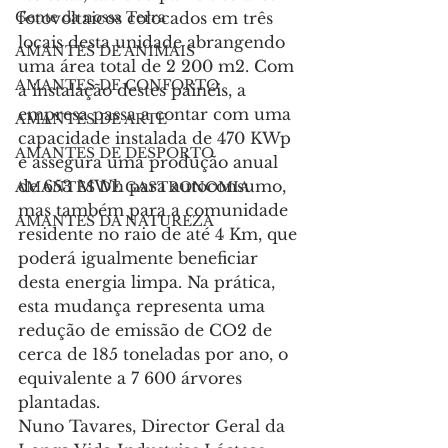
Gente da nossa Terra
fotovoltaicos colocados em três 
locais desta unidade abrangendo 
AMANTES DE ANIMAIS
uma área total de 2 200 m2. Com 
AMANTES DE CONFORTO
a instalação destes painéis, a 
empresa passa a contar com uma 
AMANTES DE ARTE
capacidade instalada de 470 KWp 
AMANTES DE DESPORTO
e assegura uma produção anual 
de 653 MWh para autoconsumo, 
AMANTES DE GASTRONOMIA
mas também para a comunidade 
AMANTES DA NATUREZA
residente no raio de até 4 Km, que 
poderá igualmente beneficiar 
desta energia limpa. Na prática, 
esta mudança representa uma 
redução de emissão de CO2 de 
cerca de 185 toneladas por ano, o 
equivalente a 7 600 árvores 
plantadas.
Nuno Tavares, Director Geral da 