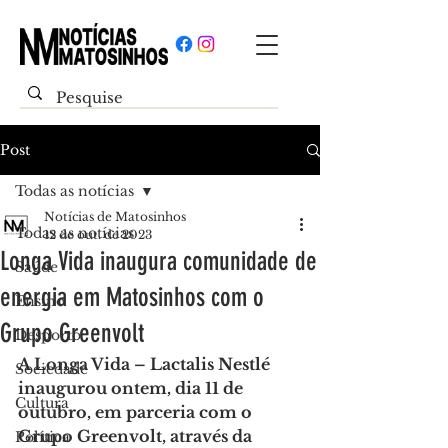
Post
Todas as notícias
Notícias de Matosinhos
Todas as notícias
12 de out. de 2023
Longa Vida inaugura comunidade de
Saúde
energia em Matosinhos com o
Ensino
Grupo Greenvolt
Desporto
A Longa Vida – Lactalis Nestlé 
Sociedade
inaugurou ontem, dia 11 de 
Cultura
outubro, em parceria com o 
Grupo Greenvolt, através da 
Política