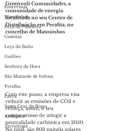
Greenvolt Comunidades, a 
Entrevistas
comunidade de energia 
Matosinhos
localizada no seu Centro de 
Distribuição em Perafita, no 
Leça da Palmeira
concelho de Matosinhos 
Custóias
Leça do Balio
Guifões
Senhora da Hora
São Mamede de Infesta
Perafita
Com este passo, a empresa visa 
Lavra
reduzir as emissões de CO2 e 
Santa Cruz do Bispo
reforça, assim, o seu 
compromisso de atingir a 
Ambiente
neutralidade carbónica em 2050.
Tecnologia
No total, são 803 painéis solares 