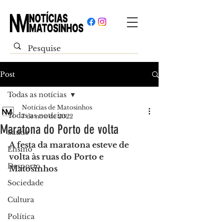
Post
Todas as notícias
Notícias de Matosinhos
Todas as notícias
7 de nov. de 2022
Maratona do Porto de volta
Saúde
A festa da maratona esteve de 
Ensino
volta às ruas do Porto e 
Desporto
Matosinhos
Sociedade
Cultura
Política