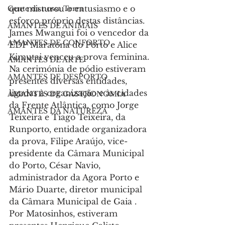
que misturou o entusiasmo e o 
Gente da nossa Terra
esforço próprio destas distâncias.
AMANTES DE ANIMAIS
James Mwangui foi o vencedor da 
AMANTES DE CONFORTO
EDP Maratona do Porto e Alice 
Kimutai venceu a prova feminina.
AMANTES DE ARTE
Na cerimónia de pódio estiveram 
AMANTES DE DESPORTO
presentes diversas entidades, 
ligadas à organização e às cidades 
AMANTES DE GASTRONOMIA
da Frente Atlântica, como Jorge 
AMANTES DA NATUREZA
Teixeira e Tiago Teixeira, da 
Runporto, entidade organizadora 
da prova, Filipe Araújo, vice-
presidente da Câmara Municipal 
do Porto, César Navio, 
administrador da Agora Porto e 
Mário Duarte, diretor municipal 
da Câmara Municipal de Gaia . 
Por Matosinhos, estiveram 