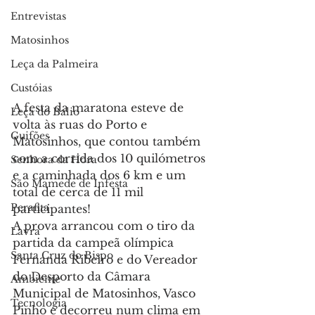
Entrevistas
Matosinhos
Leça da Palmeira
Custóias
A festa da maratona esteve de 
Leça do Balio
volta às ruas do Porto e 
Guifões
Matosinhos, que contou também 
com a corrida dos 10 quilómetros 
Senhora da Hora
e a caminhada dos 6 km e um 
São Mamede de Infesta
total de cerca de 11 mil 
Perafita
participantes!
A prova arrancou com o tiro da 
Lavra
partida da campeã olímpica 
Santa Cruz do Bispo
Fernanda Ribeiro e do Vereador 
do Desporto da Câmara 
Ambiente
Municipal de Matosinhos, Vasco 
Tecnologia
Pinho e decorreu num clima em 