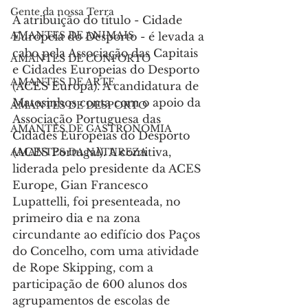
Gente da nossa Terra
A atribuição do título - Cidade 
AMANTES DE ANIMAIS
Europeia do Desporto - é levada a 
cabo pela Associação das Capitais 
AMANTES DE CONFORTO
e Cidades Europeias do Desporto 
AMANTES DE ARTE
(ACES Europa). A candidatura de 
Matosinhos conta com o apoio da 
AMANTES DE DESPORTO
Associação Portuguesa das 
AMANTES DE GASTRONOMIA
Cidades Europeias do Desporto 
(ACES Portugal). 
A comitiva, 
AMANTES DA NATUREZA
liderada pelo presidente da ACES 
Europe, Gian Francesco 
Lupattelli, foi presenteada, no 
primeiro dia e na zona 
circundante ao
 edifício dos Paços 
do Concelho
, com uma atividade 
de Rope Skipping, com a 
participação de 600 alunos dos 
agrupamentos de escolas de 