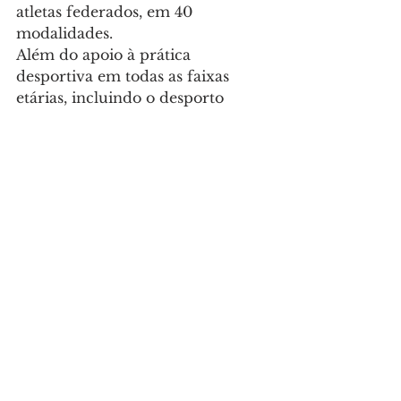
atletas federados, em 40 
modalidades.
Além do apoio à prática 
desportiva em todas as faixas 
etárias, incluindo o desporto 
adaptado e inclusivo, o 
município, nos últimos quatro 
anos (incluindo os da pandemia), 
organizou, apoiou e recebeu mais 
de 1.000 eventos desportivos, 
entre os quais mais de 700 
atividades viradas para o 
desporto informal e para os 
cidadãos, na maioria gratuitas.
Em 2025, estão previstos cerca de 
mil eventos, com a participação 
estimada de cerca de 200 mil 
pessoas, em várias modalidades. 
O anúncio do vencedor está 