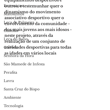
equipamentos desportivos e 
Entrevistas
outros, e testemunhar quer o 
dinamismo do movimento 
Matosinhos
associativo desportivo quer o 
Leça da Palmeira
envolvimento da comunidade - 
dos mais jovens aos mais idosos - 
Custóias
neste projeto, através da 
Leça do Balio
realização de um conjunto de 
atividades desportivas para todas 
Guifões
as idades em vários locais
Senhora da Hora
São Mamede de Infesta
Perafita
Lavra
Santa Cruz do Bispo
Ambiente
Tecnologia