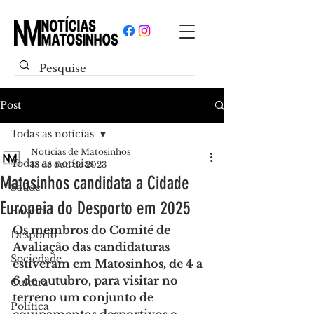
Post
Todas as notícias
Notícias de Matosinhos
Todas as notícias
18 de out. de 2023
Matosinhos candidata a Cidade
Saúde
Europeia do Desporto em 2025
Ensino
Os membros do Comité de 
Desporto
Avaliação das candidaturas 
Sociedade
estiveram em Matosinhos, de 4 a 
6 de outubro, para visitar no 
Cultura
terreno um conjunto de 
Política