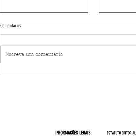
Comentários
Escreva um comentário
Al Muthaiah vence o Leça Chess Open
Praia de Matosi
2026
2026
INFORMAÇÕES LEGAIS:
ESTATUTO EDITORIAL