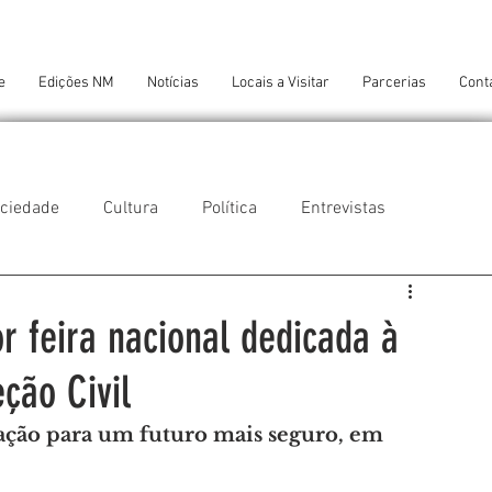
e
Edições NM
Notícias
Locais a Visitar
Parcerias
Cont
ciedade
Cultura
Política
Entrevistas
 do Balio
Guifões
Senhora da Hora
r feira nacional dedicada à
ção Civil
 Cruz do Bispo
Ambiente
Tecnologia
ção para um futuro mais seguro, em 
NTES DE CONFORTO
AMANTES DE ARTE