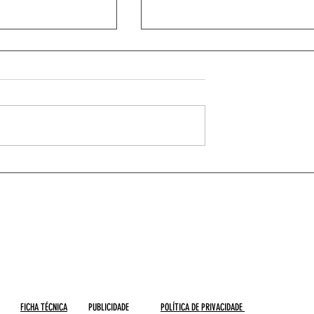
nhos recebe Taça CAM
Leixões arranca no campeonato frente
SL Benfica B
FICHA TÉCNICA
PUBLICIDADE
POLÍTICA DE
PRIVACIDADE