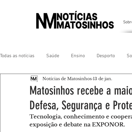
Sobr
Todas as notícias
Saúde
Ensino
Desporto
So
Notícias de Matosinhos
13 de jan.
Matosinhos
Leça da Palmeira
Custóias
Leça
Matosinhos recebe a maio
Defesa, Segurança e Prote
São Mamede de Infesta
Perafita
Lavra
Santa
Tecnologia, conhecimento e coopera
exposição e debate na EXPONOR.
Gente da nossa Terra
AMANTES DE ANIMAIS
AMA