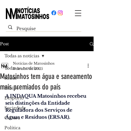
Post
Todas as notícias
Notícias de Matosinhos
Todas as notícias
3 de abr. de 2025
Matosinhos tem água e saneamento
Saúde
mais premiados do país
Ensino
A INDAQUA Matosinhos recebeu 
Desporto
seis distinções da Entidade 
Sociedade
Reguladora dos Serviços de 
Águas e Resíduos (ERSAR). 
Cultura
Política