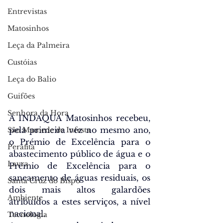
Entrevistas
Matosinhos
Leça da Palmeira
Custóias
Leça do Balio
Guifões
Senhora da Hora
A INDAQUA Matosinhos recebeu, 
pela primeira vez no mesmo ano, 
São Mamede de Infesta
o Prémio de Excelência para o 
Perafita
abastecimento público de água e o 
Lavra
Prémio de Excelência para o 
saneamento de águas residuais, os 
Santa Cruz do Bispo
dois mais altos galardões 
Ambiente
atribuídos a estes serviços, a nível 
nacional.
Tecnologia