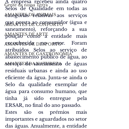
A empresa recebeu ainda quatro 
Gente da nossa Terra
Selos de Qualidade em todas as 
AMANTES DE ANIMAIS
categorias relativas aos serviços 
que presta ao consumidor (água e 
AMANTES DE CONFORTO
saneamento), reforçando a sua 
AMANTES DE ARTE
posição como a entidade mais 
reconhecida no setor. Foram 
AMANTES DE DESPORTO
atribuídos Selos ao serviço de 
AMANTES DE GASTRONOMIA
abastecimento público de água, ao 
serviço de saneamento de águas 
AMANTES DA NATUREZA
residuais urbanas e ainda ao uso 
eficiente da água. Junta-se ainda o 
Selo da qualidade exemplar de 
água para consumo humano, que 
tinha já sido entregue pela 
ERSAR, no final do ano passado.
Estes são os prémios mais 
importantes e aguardados no setor 
das águas. Anualmente, a entidade 