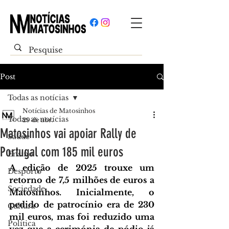
Post
Todas as notícias
Notícias de Matosinhos
Todas as notícias
29 de abr.
Matosinhos vai apoiar Rally de
Saúde
Portugal com 185 mil euros
Ensino
A edição de 2025 trouxe um 
Desporto
retorno de 7,5 milhões de euros a 
Sociedade
Matosinhos. 
Inicialmente, o 
pedido de patrocínio era de 230 
Cultura
mil euros, mas foi reduzido uma 
Política