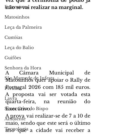
vez que a cerimónia de pódio já 
Entrevistas
não se vai realizar na marginal.
Matosinhos
Leça da Palmeira
Custóias
Leça do Balio
Guifões
Senhora da Hora
A Câmara Municipal de 
São Mamede de Infesta
Matosinhos quer apoiar o Rally de 
Portugal 2026 com 185 mil euros. 
Perafita
A proposta vai ser votada esta 
Lavra
quarta-feira, na reunião do 
Executivo.
Santa Cruz do Bispo
A prova vai realizar-se de 7 a 10 de 
Ambiente
maio, sendo que este será o último 
Tecnologia
ano que a cidade vai receber a 