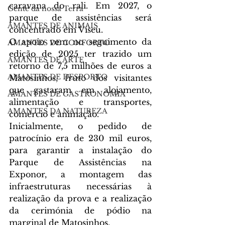
caravana do rali. Em 2027, o 
Gente da nossa Terra
parque de assistências será 
AMANTES DE ANIMAIS
concentrado em Viseu.
O apoio vem no seguimento da 
AMANTES DE CONFORTO
edição de 2025 ter trazido um 
AMANTES DE ARTE
retorno de 7,5 milhões de euros a 
AMANTES DE DESPORTO
Matosinhos, fruto dos
 visitantes 
que gastaram em alojamento, 
AMANTES DE GASTRONOMIA
alimentação e transportes, 
AMANTES DA NATUREZA
comércio e animação.
Inicialmente, o pedido de 
patrocínio era de 230 mil euros, 
para garantir a instalação do 
Parque de Assistências na 
Exponor, a montagem das 
infraestruturas necessárias à 
realização da prova e a realização 
da cerimónia de pódio na 
marginal de Matosinhos.