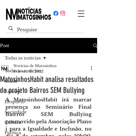
Post
Todas as notícias
Notícias de Matosinhos
Todas as notícias
8 de set. de 2022
MatosinhosHabit analisa resultados
Saúde
do projeto Bairros SEM Bullying
Ensino
A MatosinhosHabit irá marcar 
Desporto
presença no Seminário Final 
Sociedade
Bairros SEM Bullying 
promovido pela Associação Plano 
Cultura
i para a Igualdade e Inclusão, no 
Política