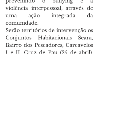
prevenindo o bullying e a 
violência interpessoal, através de 
uma ação integrada da 
comunidade.
Serão territórios de intervenção os 
Conjuntos Habitacionais Seara, 
Bairro dos Pescadores, Carcavelos 
I e II, Cruz de Pau (25 de abril), 
Cruz de Pau (Austrálias), Cruz de 
Pau (Bairro Antigo), Estádio do 
Mar (I, II e III), Biquinha (1ª, 2ª, 3ª 
fase e Antiga), Refinaria Angola e 
Tarrafal.
A inscrição do evento é gratuita e 
deverá ser feita através do 
formulário no link 
https://forms.gle/bNY66g1163XH6
S7Y6
Sociedade