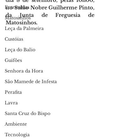
dia 8 de setembro, pelas 10h00, 
Entrevistas
no Salão Nobre Guilherme Pinto, 
da Junta de Freguesia de 
Matosinhos
Matosinhos.
Leça da Palmeira
Custóias
Leça do Balio
Guifões
Senhora da Hora
São Mamede de Infesta
Perafita
Lavra
Santa Cruz do Bispo
Ambiente
Tecnologia