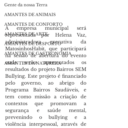
Gente da nossa Terra
AMANTES DE ANIMAIS
AMANTES DE CONFORTO
A empresa municipal será 
AMANTES DE ARTE
representada por Helena Vaz, 
administradora executiva da 
AMANTES DE DESPORTO
MatosinhosHabit, que participará 
AMANTES DE GASTRONOMIA
na sessão de abertura do evento 
onde serão apresentados os 
AMANTES DA NATUREZA
resultados do projeto Bairros SEM 
Bullying. Este projeto é financiado 
pelo governo, ao abrigo do 
Programa Bairros Saudáveis, e 
tem como missão a criação de 
contextos que promovam a 
segurança e saúde mental, 
prevenindo o bullying e a 
violência interpessoal, através de 