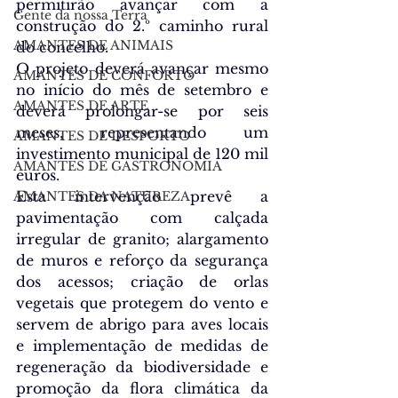
permitirão avançar com a 
Gente da nossa Terra
construção do 2.º caminho rural 
AMANTES DE ANIMAIS
do concelho.
O projeto deverá avançar mesmo 
AMANTES DE CONFORTO
no início do mês de setembro e 
AMANTES DE ARTE
deverá prolongar-se por seis 
meses, representando um 
AMANTES DE DESPORTO
investimento municipal de 120 mil 
AMANTES DE GASTRONOMIA
euros.
Esta 
intervenção prevê a 
AMANTES DA NATUREZA
pavimentação com calçada 
irregular de granito; alargamento 
de muros e reforço da segurança 
dos acessos; criação de orlas 
vegetais que protegem do vento e 
servem de abrigo para aves locais 
e implementação de medidas de 
regeneração da biodiversidade e 
promoção da flora climática da 