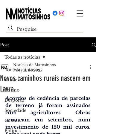
Post
Todas as notícias
Notícias de Matosinhos
Todas as notícias
7 de jul. de 2025
Novos caminhos rurais nascem em
Saúde
Lavra
Ensino
Acordos de cedência de parcelas 
Desporto
de terreno já foram assinados 
Sociedade
com agricultores. Obras 
arrancam em setembro, num 
Cultura
investimento de 120 mil euros. 
Política