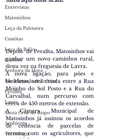
Saiba aqui onde ficam.
Entrevistas
Matosinhos
Leça da Palmeira
Custóias
Leça do Balio
Depois  de Perafita, Matosinhos vai 
ganhar um novo caminhos rural, 
Guifões
desta vez na freguesia de Lavra.
Senhora da Hora
A nova ligação, para pões e 
bicicletas, 
será criada entre a Rua 
São Mamede de Infesta
Moinho do Sol Posto e a Rua do 
Perafita
Carvalhal, num percurso com 
Lavra
cerca de 450 metros de extensão.
A Câmara Municipal de 
Santa Cruz do Bispo
Matosinhos já assinou os acordos 
Ambiente
de cedência de parcelas de 
terreno com os agricultores, que 
Tecnologia