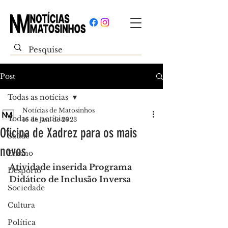
Post
Todas as notícias
Notícias de Matosinhos
Todas as notícias
16 de jan. de 2023
Oficina de Xadrez para os mais
Saúde
novos
Ensino
Atividade inserida Programa 
Desporto
Didático de Inclusão Inversa
Sociedade
Cultura
Política