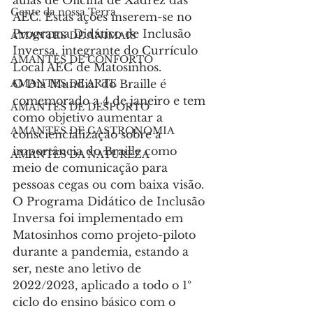
Gente da nossa Terra
AEC. Estas ações inserem-se no 
Programa Didático de Inclusão 
AMANTES DE ANIMAIS
Inversa, integrante do Currículo 
AMANTES DE CONFORTO
Local AEC de Matosinhos.
O Dia Mundial do Braille é 
AMANTES DE ARTE
comemorado a 4 de janeiro e tem 
AMANTES DE DESPORTO
como objetivo aumentar a 
AMANTES DE GASTRONOMIA
consciencialização sobre a 
importância do Braille como 
AMANTES DA NATUREZA
meio de comunicação para 
pessoas cegas ou com baixa visão.
O Programa Didático de Inclusão 
Inversa foi implementado em 
Matosinhos como projeto-piloto 
durante a pandemia, estando a 
ser, neste ano letivo de 
2022/2023, aplicado a todo o 1º 
ciclo do ensino básico com o 