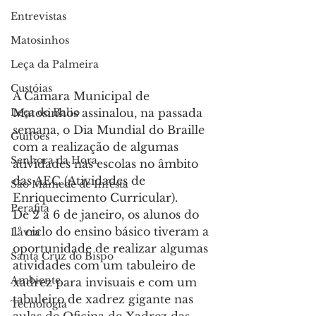
Entrevistas
Matosinhos
Leça da Palmeira
Custóias
A Câmara Municipal de 
Matosinhos assinalou, na passada 
Leça do Balio
semana, o Dia Mundial do Braille 
Guifões
com a realização de algumas 
Senhora da Hora
atividades nas escolas no âmbito 
das AEC (Atividades de 
São Mamede de Infesta
Enriquecimento Curricular).
Perafita
De 2 a 6 de janeiro, os alunos do 
1º ciclo do ensino básico tiveram a 
Lavra
oportunidade de realizar algumas 
Santa Cruz do Bispo
atividades com um tabuleiro de 
Ambiente
xadrez para invisuais e com um 
tabuleiro de xadrez gigante nas 
Tecnologia
aulas de Oficina de Xadrez das 