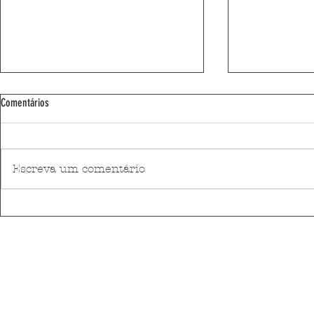
Comentários
Escreva um comentário
E-goi reforça ligação ao mercado
Ponte Móvel de L
brasileiro com nova edição do Business
trânsito antes do
Connection