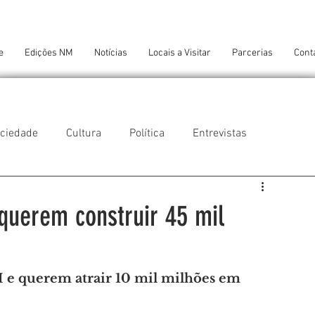
e
Edições NM
Notícias
Locais a Visitar
Parcerias
Cont
ciedade
Cultura
Política
Entrevistas
 do Balio
Guifões
Senhora da Hora
querem construir 45 mil
 Cruz do Bispo
Ambiente
Tecnologia
 e querem atrair 10 mil milhões em 
NTES DE CONFORTO
AMANTES DE ARTE