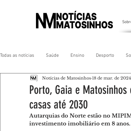
Sobr
Todas as notícias
Saúde
Ensino
Desporto
So
Notícias de Matosinhos
18 de mar. de 2024
Matosinhos
Leça da Palmeira
Custóias
Leça
Porto, Gaia e Matosinhos 
casas até 2030
São Mamede de Infesta
Perafita
Lavra
Santa
Autarquias do Norte estão no MIPIM
investimento imobiliário em 8 anos.
Gente da nossa Terra
AMANTES DE ANIMAIS
AMA