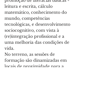
promoção de literacias básicas - 
leitura e escrita, cálculo 
matemático, conhecimento do 
mundo, competências 
tecnológicas, e desenvolvimento 
sociocognitivo, com vista à 
(re)integração profissional e a 
uma melhoria das condições de 
vida.
No terreno, as sessões de 
formação são dinamizadas em 
locais de proximidade para a 
população, abrangendo as quatro 
uniões de freguesia do concelho, 
o que facilita a sua adesão e 
motivação.
Nas sete edições já levadas a cabo, 
este projeto de educação e 
formação de adultos já chegou a 