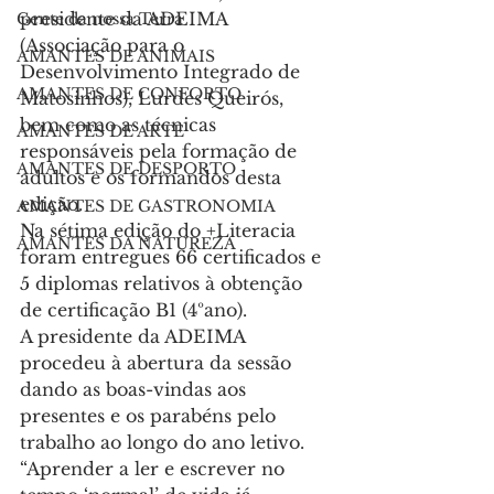
presidente da ADEIMA 
Gente da nossa Terra
(Associação para o 
AMANTES DE ANIMAIS
Desenvolvimento Integrado de 
AMANTES DE CONFORTO
Matosinhos), Lurdes Queirós, 
bem como as técnicas 
AMANTES DE ARTE
responsáveis pela formação de 
AMANTES DE DESPORTO
adultos e os formandos desta 
edição.
AMANTES DE GASTRONOMIA
Na sétima edição do +Literacia 
AMANTES DA NATUREZA
foram entregues 66 certificados e 
5 diplomas relativos à obtenção 
de certificação B1 (4ºano).
A presidente da ADEIMA 
procedeu à abertura da sessão 
dando as boas-vindas aos 
presentes e os parabéns pelo 
trabalho ao longo do ano letivo.
“Aprender a ler e escrever no 