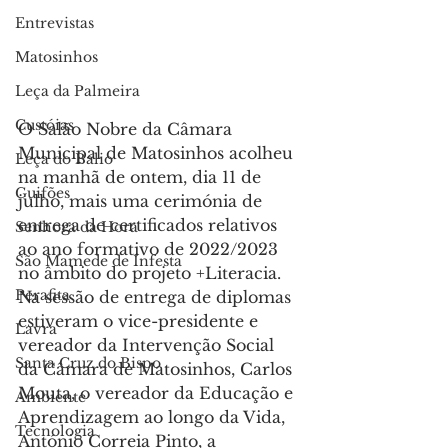
Entrevistas
Matosinhos
Leça da Palmeira
Custóias
O Salão Nobre da Câmara 
Municipal de Matosinhos acolheu 
Leça do Balio
na manhã de ontem, dia 11 de 
Guifões
julho, mais uma cerimónia de 
entrega de certificados relativos 
Senhora da Hora
ao ano formativo de 2022/2023 
São Mamede de Infesta
no âmbito do projeto +Literacia.
Perafita
Na sessão de entrega de diplomas 
estiveram o vice-presidente e 
Lavra
vereador da Intervenção Social 
Santa Cruz do Bispo
da Câmara de Matosinhos, Carlos 
Mouta, o vereador da Educação e 
Ambiente
Aprendizagem ao longo da Vida, 
Tecnologia
António Correia Pinto, a 