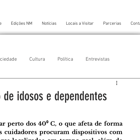
e
Edições NM
Notícias
Locais a Visitar
Parcerias
Cont
ciedade
Cultura
Política
Entrevistas
 do Balio
Guifões
Senhora da Hora
 de idosos e dependentes
 Cruz do Bispo
Ambiente
Tecnologia
 perto dos 40⁰ C, o que afeta de forma 
Os cuidadores procuram dispositivos com 
NTES DE CONFORTO
AMANTES DE ARTE