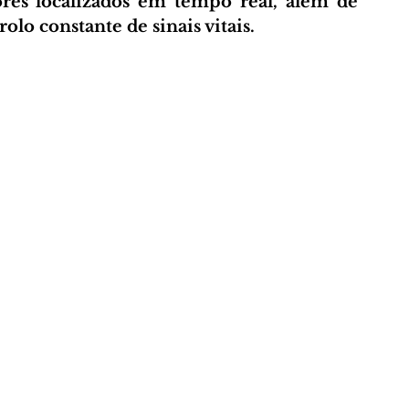
res localizados em tempo real, além de 
olo constante de sinais vitais.
A
AMANTES DA NATUREZA