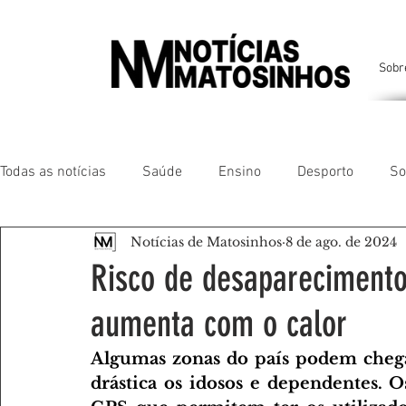
Sobr
Todas as notícias
Saúde
Ensino
Desporto
So
Notícias de Matosinhos
8 de ago. de 2024
Matosinhos
Leça da Palmeira
Custóias
Leça
Risco de desaparecimento
aumenta com o calor
São Mamede de Infesta
Perafita
Lavra
Santa
Algumas zonas do país podem chegar
drástica os idosos e dependentes. 
Gente da nossa Terra
AMANTES DE ANIMAIS
AMA