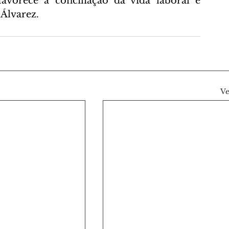
avorece a conciliação da vida laboral e 
 Álvarez.
Ve