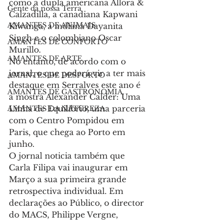
como a dupla americana Allora & 
Gente da nossa Terra
Calzadilla, a canadiana Kapwani 
AMANTES DE ANIMAIS
Kiwanga, a indiana Dayanita 
Singh e o colombiano Oscar 
AMANTES DE CONFORTO
Murillo.
AMANTES DE ARTE
No entanto, de acordo com o 
jornal, o que poderá vir a ter mais 
AMANTES DE DESPORTO
destaque em Serralves este ano é 
AMANTES DE GASTRONOMIA
a mostra Alexander Calder: Uma 
Linha de Equilíbrio, uma parceria 
AMANTES DA NATUREZA
com o Centro Pompidou em 
Paris, que chega ao Porto em 
junho.
O jornal noticia também que 
Carla Filipa vai inaugurar em 
Março a sua primeira grande 
retrospectiva individual. Em 
declarações ao Público, o director 
do MACS, Philippe Vergne, 