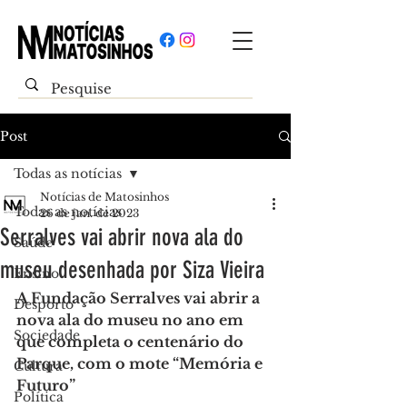
Post
Todas as notícias
Notícias de Matosinhos
Todas as notícias
26 de jan. de 2023
Serralves vai abrir nova ala do
Saúde
museu desenhada por Siza Vieira
Ensino
A Fundação Serralves vai abrir a 
Desporto
nova ala do museu no ano em 
Sociedade
que completa o centenário do 
Parque, com o mote “Memória e 
Cultura
Futuro”
Política