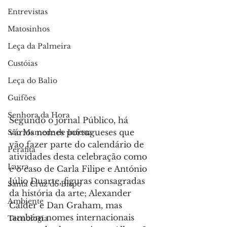
Entrevistas
Matosinhos
Leça da Palmeira
Custóias
Leça do Balio
Guifões
Senhora da Hora
Segundo o jornal Público, há 
vários nomes portugueses que 
São Mamede de Infesta
vão fazer parte do calendário de 
Perafita
atividades desta celebração como 
Lavra
é o caso de Carla Filipe e António 
Júlio Duarte, figuras consagradas 
Santa Cruz do Bispo
da história da arte; Alexander 
Ambiente
Calder e Dan Graham, mas 
também nomes internacionais 
Tecnologia