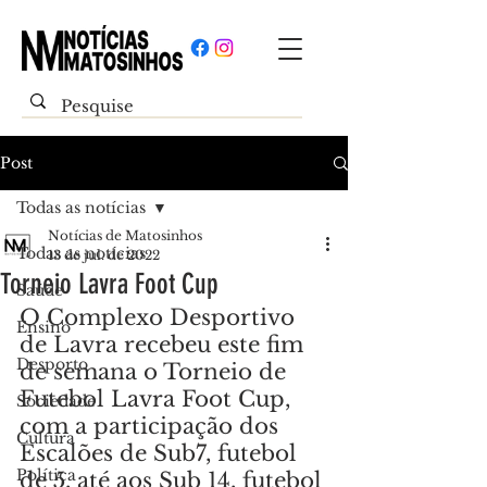
Post
Todas as notícias
Notícias de Matosinhos
Todas as notícias
13 de jul. de 2022
Torneio Lavra Foot Cup
Saúde
O Complexo Desportivo 
Ensino
de Lavra recebeu este fim 
Desporto
de semana o Torneio de 
Futebol Lavra Foot Cup, 
Sociedade
com a participação dos 
Cultura
Escalões de Sub7, futebol 
Política
de 5, até aos Sub 14, futebol 