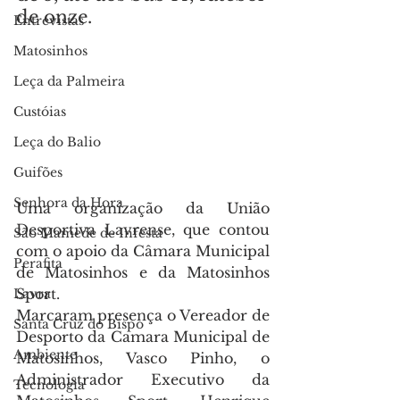
de onze.
Entrevistas
Matosinhos
Leça da Palmeira
Custóias
Leça do Balio
Guifões
Senhora da Hora
Uma organização da União 
Desportiva Lavrense, que contou 
São Mamede de Infesta
com o apoio da Câmara Municipal 
Perafita
de Matosinhos e da Matosinhos 
Sport.
Lavra
Marcaram presença o Vereador de 
Santa Cruz do Bispo
Desporto da Camara Municipal de 
Ambiente
Matosinhos, Vasco Pinho, o 
Administrador Executivo da 
Tecnologia