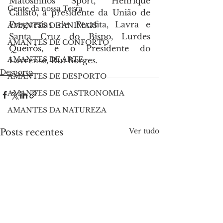
Matosinhos Sport, Henrique 
Gente da nossa Terra
Calisto, a presidente da União de 
Freguesias de Perafita, Lavra e 
AMANTES DE ANIMAIS
Santa Cruz do Bispo, Lurdes 
AMANTES DE CONFORTO
Queirós, e o Presidente do 
AMANTES DE ARTE
Lavrense, Rui Borges.
Desporto
AMANTES DE DESPORTO
AMANTES DE GASTRONOMIA
AMANTES DA NATUREZA
Ver tudo
Posts recentes