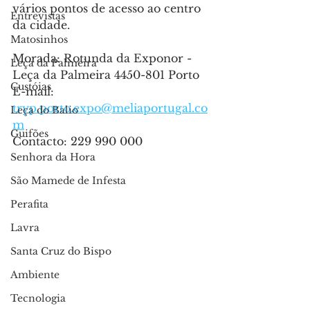
vários pontos de acesso ao centro 
Entrevistas
da cidade. 
Matosinhos
Morada: Rotunda da Exponor - 
Leça da Palmeira
Leça da Palmeira 4450-801 Porto
Custóias
E-mail: 
tryp.porto.expo@meliaportugal.co
Leça do Balio
m
Guifões
Contacto: 229 990 000
Senhora da Hora
São Mamede de Infesta
Perafita
Lavra
Santa Cruz do Bispo
Ambiente
Tecnologia