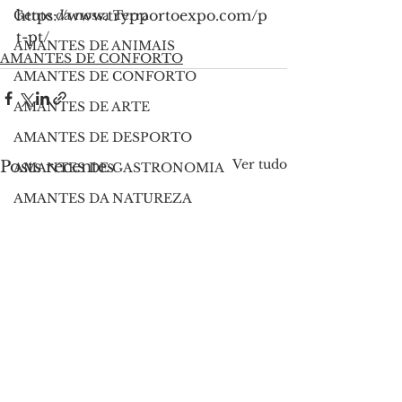
https://www.trypportoexpo.com/p
Gente da nossa Terra
t-pt/
AMANTES DE ANIMAIS
AMANTES DE CONFORTO
AMANTES DE CONFORTO
AMANTES DE ARTE
AMANTES DE DESPORTO
Ver tudo
Posts recentes
AMANTES DE GASTRONOMIA
AMANTES DA NATUREZA