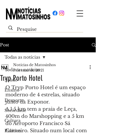
Post
Todas as notícias
Notícias de Matosinhos
Todas as notícias
7 de mai. de 2021
Tryp Porto Hotel
Saúde
O Tryp Porto Hotel é um espaço 
Ensino
moderno de 4 estrelas, situado 
Desporto
junto da Exponor. 
A 1,5 km tem a praia de Leça, 
Sociedade
400m do Marshopping e a 5 km 
Cultura
do Aeroporto Francisco Sá 
Carneiro. Situado num local com 
Política