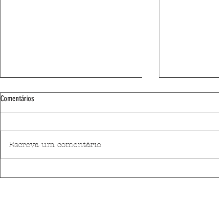
Comentários
Escreva um comentário
Cronograma do Ecocentro Móvel
Ecocentro Móvel 
4 a 10 de Junho