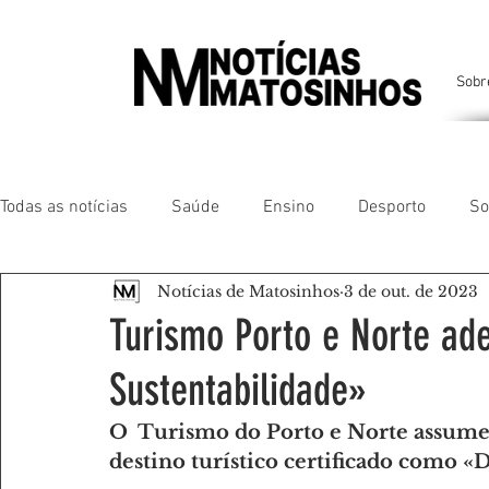
Sobr
Todas as notícias
Saúde
Ensino
Desporto
So
Notícias de Matosinhos
3 de out. de 2023
Matosinhos
Leça da Palmeira
Custóias
Leça
Turismo Porto e Norte ad
Sustentabilidade»
São Mamede de Infesta
Perafita
Lavra
Santa
O  Turismo do Porto e Norte assume 
destino turístico certificado como «
Gente da nossa Terra
AMANTES DE ANIMAIS
AMA