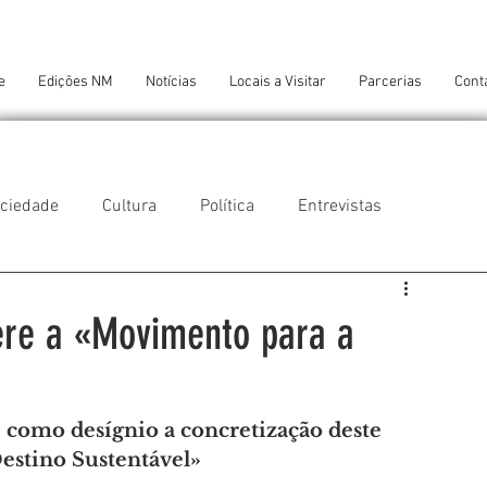
e
Edições NM
Notícias
Locais a Visitar
Parcerias
Cont
ciedade
Cultura
Política
Entrevistas
 do Balio
Guifões
Senhora da Hora
ere a «Movimento para a
 Cruz do Bispo
Ambiente
Tecnologia
como desígnio a concretização deste 
Destino Sustentável»
NTES DE CONFORTO
AMANTES DE ARTE