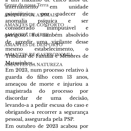
Gente da nossa Terra
internamento em unidade 
psiquiátrica, por padecer de 
AMANTES DE ANIMAIS
anomalia psíquica e ser 
AMANTES DE CONFORTO
considerado “
inimputável e 
perigoso”. Foi também absolvido 
AMANTES DE ARTE
de agredir uma vigilante desse 
AMANTES DE DESPORTO
mesmo estabelecimento, o 
AMANTES DE GASTRONOMIA
Tribunal de Família e Menores de 
Matosinhos.
AMANTES DA NATUREZA
Em 2023, num processo relativo à 
guarda do filho com 13 anos, 
ameaçou de morte e injuriou a 
magistrada do processo por 
discordar de uma decisão, 
levando-a a pedir escusa do caso e 
obrigando-a recorrer a segurança 
pessoal, assegurada pela PSP.
Em outubro de 2023 acabou por 