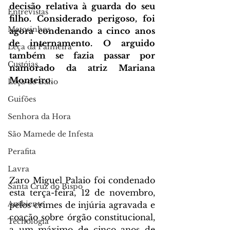
decisão relativa à guarda do seu 
Entrevistas
filho. Considerado perigoso, foi 
Matosinhos
agora condenando a cinco anos 
de internamento. O arguido 
Leça da Palmeira
também se fazia passar por 
Custóias
namorado da atriz Mariana 
Monteiro.
Leça do Balio
Guifões
Senhora da Hora
São Mamede de Infesta
Perafita
Lavra
Zaro Miguel Palaio foi condenado 
Santa Cruz do Bispo
esta terça-feira, 12 de novembro, 
Ambiente
pelos crimes de injúria agravada e 
coação sobre 
órgão constitucional, 
Tecnologia
a um máximo de cinco anos de 