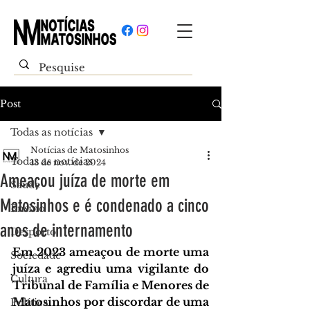
Post
Todas as notícias
Notícias de Matosinhos
Todas as notícias
13 de nov. de 2024
Ameaçou juíza de morte em
Saúde
Matosinhos e é condenado a cinco
Ensino
anos de internamento
Desporto
Em 2023 ameaçou de morte uma 
Sociedade
juíza e agrediu uma vigilante do 
Cultura
Tribunal de Família e Menores de 
Matosinhos por discordar de uma 
Política