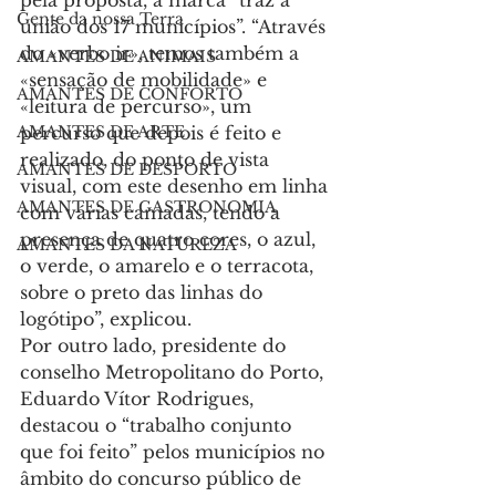
pela proposta, a marca “traz a 
Gente da nossa Terra
união dos 17 municípios”. “Através 
do «verbo ir», temos também a 
AMANTES DE ANIMAIS
«sensação de mobilidade» e 
AMANTES DE CONFORTO
«leitura de percurso», um 
AMANTES DE ARTE
percurso que depois é feito e 
realizado, do ponto de vista 
AMANTES DE DESPORTO
visual, com este desenho em linha 
AMANTES DE GASTRONOMIA
com várias camadas, tendo a 
presença de quatro cores, o azul, 
AMANTES DA NATUREZA
o verde, o amarelo e o terracota, 
sobre o preto das linhas do 
logótipo”, explicou.
Por outro lado, presidente do 
conselho Metropolitano do Porto, 
Eduardo Vítor Rodrigues, 
destacou o “trabalho conjunto 
que foi feito” pelos municípios no 
âmbito do concurso público de 