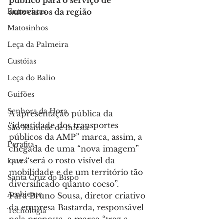
público para o serviço de 
Entrevistas
autocarros da região
Matosinhos
Leça da Palmeira
Custóias
Leça do Balio
Guifões
Senhora da Hora
A apresentação pública da 
“identidade dos transportes 
São Mamede de Infesta
públicos da AMP” marca, assim, a 
Perafita
chegada de uma “nova imagem” 
que “será o rosto visível da 
Lavra
mobilidade e de um território tão 
Santa Cruz do Bispo
diversificado quanto coeso”.
Ambiente
Para Bruno Sousa, diretor criativo 
da empresa Bastarda, responsável 
Tecnologia