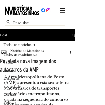
Post
Todas as notícias
Notícias de Matosinhos
Todas as notícias
27 de mar. de 2023
Revelada nova imagem dos
Saúde
autocarros da AMP
Ensino
A Área Metropolitana do Porto 
Desporto
(AMP) apresentou esta sexta-feira 
Sociedade
a nova marca de transportes 
rodoviários metropolitanos, 
Cultura
criada na sequência do concurso 
Política