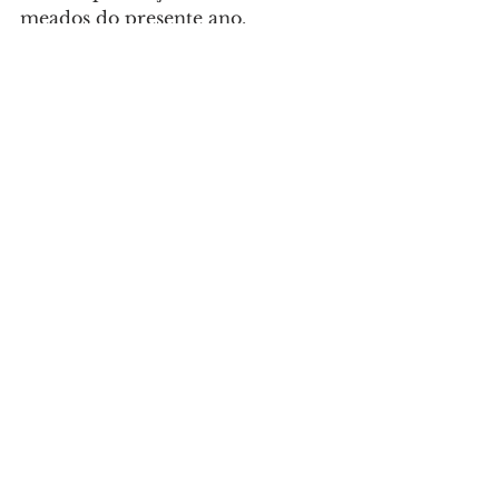
meados do presente ano.
Sociedade
Ver tudo
Posts recentes