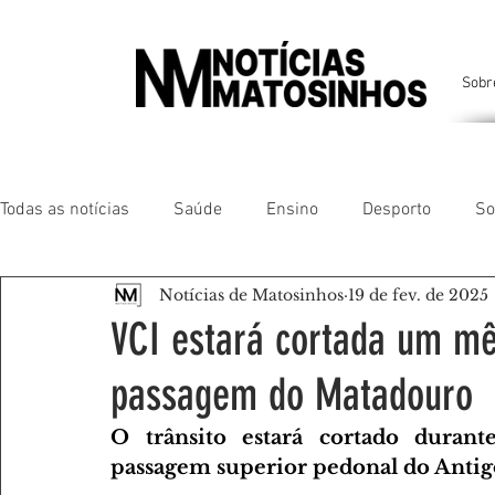
Sobr
Todas as notícias
Saúde
Ensino
Desporto
So
Notícias de Matosinhos
19 de fev. de 2025
Matosinhos
Leça da Palmeira
Custóias
Leça
VCI estará cortada um mê
passagem do Matadouro
São Mamede de Infesta
Perafita
Lavra
Santa
O trânsito estará cortado duran
passagem superior pedonal do Anti
Gente da nossa Terra
AMANTES DE ANIMAIS
AMA