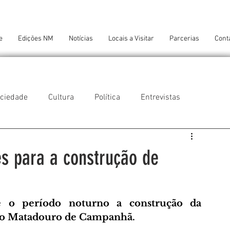
e
Edições NM
Notícias
Locais a Visitar
Parcerias
Cont
ciedade
Cultura
Política
Entrevistas
 do Balio
Guifões
Senhora da Hora
s para a construção de
 Cruz do Bispo
Ambiente
Tecnologia
te o período noturno 
a construção da 
go Matadouro de Campanhã.
NTES DE CONFORTO
AMANTES DE ARTE